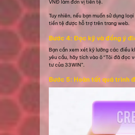
VNĐ làm đơn vị tiền tệ.
Tuy nhiên, nếu bạn muốn sử dụng loại
tiền tệ được hỗ trợ trên trang web.
Bước 4: Đọc kỹ và đồng ý đ
Bạn cần xem xét kỹ lưỡng các điều k
yêu cầu, hãy tích vào ô “Tôi đã đọc 
tư của 33WIN”.
Bước 5: Hoàn tất quá trình