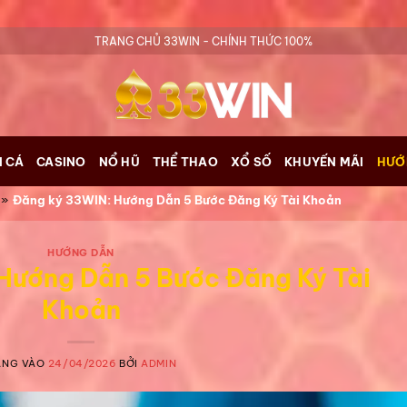
TRANG CHỦ 33WIN - CHÍNH THỨC 100%
 CÁ
CASINO
NỔ HŨ
THỂ THAO
XỔ SỐ
KHUYẾN MÃI
HƯỚ
»
Đăng ký 33WIN: Hướng Dẫn 5 Bước Đăng Ký Tài Khoản
HƯỚNG DẪN
Hướng Dẫn 5 Bước Đăng Ký Tài
Khoản
ĂNG VÀO
24/04/2026
BỞI
ADMIN