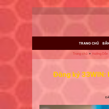
Bỏ
qua
nội
dung
TRANG CHỦ
BẮN
Trang chủ
»
Hướng Dẫn
Đăng ký 33WIN: 
Đ